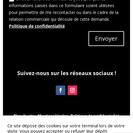
informations saisies dans ce formulaire soient utilisées
pour permettre de me recontacter ou dans le cadre de la
relation commerciale qui découle de cette demande.
Politique de confidentialité
Envoyer
Suivez-nous sur les réseaux sociaux !
Plan du site -
Mentions légales -
Politique de confidentialité
© Inova-web.fr pour Agencement ADM - Tous droits réservés -
Ce site dépose des cookies sur votre terminal lors de votre
Inov@-web
visite. Vous pouvez accepter ou refuser leur dépôt.