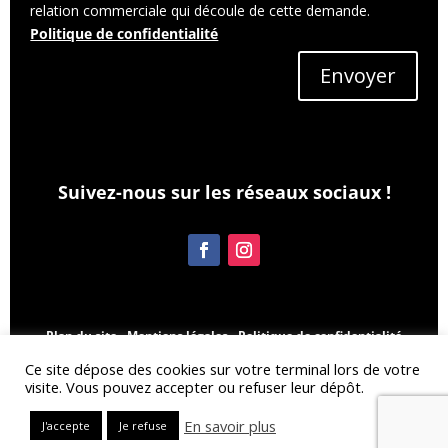
relation commerciale qui découle de cette demande.
Politique de confidentialité
Envoyer
Suivez-nous sur les réseaux sociaux !
Plan du site -
Mentions légales -
Politique de confidentialité
© Inova-web.fr pour Agencement ADM - Tous droits réservés -
Ce site dépose des cookies sur votre terminal lors de votre
Inov@-web
visite. Vous pouvez accepter ou refuser leur dépôt.
En savoir plus
J'accepte
Je refuse