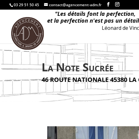
03 29 51 50 45
contact@agencement-adm.fr
"
L
e
s
d
é
t
a
i
l
s
f
o
n
t
l
a
p
e
r
f
e
c
t
i
o
n
,
e
t
l
a
p
e
r
f
e
c
t
i
o
n
n
'
e
s
t
p
a
s
u
n
d
é
t
a
i
l
Léonard de Vinc
La Note Sucrée
46 ROUTE NATIONALE 45380 LA