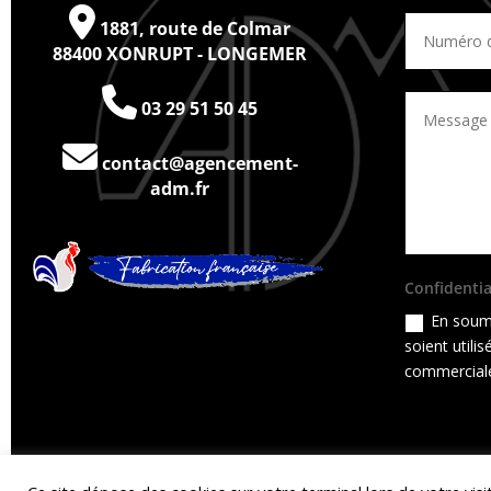
1881, route de Colmar
88400 XONRUPT - LONGEMER
03 29 51 50 45
contact@agencement-
adm.fr
Confidentia
En soume
soient utili
commerciale