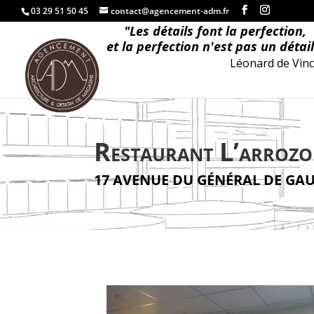
03 29 51 50 45
contact@agencement-adm.fr
"
L
e
s
d
é
t
a
i
l
s
f
o
n
t
l
a
p
e
r
f
e
c
t
i
o
n
,
e
t
l
a
p
e
r
f
e
c
t
i
o
n
n
'
e
s
t
p
a
s
u
n
d
é
t
a
i
l
Léonard de Vinc
Restaurant L’arrozo
17 AVENUE DU GÉNÉRAL DE GAUL